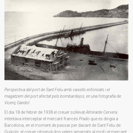
Perspectiva del port de Sant Feliu amb vaixells enfonsats i el
magatzem del port afectat pels bombardejos, en una fotografia de
Vicenç Gandol
El dia 18 de febrer de 1938 el creuer sollevat
Almirante Cervera
intentava interceptar el mercant francès
Prado
que es dirigia a
Barcelona, en el moment de passar per davant de Sant Feliu de
Guíxols, el creuer observà dos velers amarrats al moll i el mercant