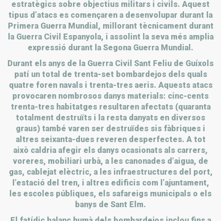
estratègics sobre objectius militars i civils. Aquest
tipus d’atacs es començaren a desenvolupar durant la
Primera Guerra Mundial, millorant tècnicament durant
la Guerra Civil Espanyola, i assolint la seva més amplia
expressió durant la Segona Guerra Mundial.
Durant els anys de la Guerra Civil Sant Feliu de Guíxols
patí un total de trenta-set bombardejos dels quals
quatre foren navals i trenta-tres aeris. Aquests atacs
provocaren nombrosos danys materials: cinc-cents
trenta-tres habitatges resultaren afectats (quaranta
totalment destruïts i la resta danyats en diversos
graus) també varen ser destruïdes sis fàbriques i
altres seixanta-dues reveren desperfectes. A tot
això caldria afegir els danys ocasionats als carrers,
voreres, mobiliari urbà, a les canonades d’aigua, de
gas, cablejat elèctric, a les infraestructures del port,
l’estació del tren, i altres edificis com l’ajuntament,
les escoles públiques, els safareigs municipals o els
banys de Sant Elm.
El fatídic balanç humà dels bombardejos inclou fins a