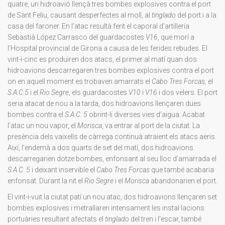
quatre, un hidroavió llençà tres bombes explosives contra el port
de Sant Feliu, causant desperfectes al moll, al
tinglado
del port i a la
casa del faroner. En l’atac resultà ferit el caporal d’artilleria
Sebastià López Carrasco del guardacostes
V16
, que morí a
l’Hospital provincial de Girona a causa de les ferides rebudes. El
vint-i-cinc es produïren dos atacs, el primer al matí quan dos
hidroavions descarregaren tres bombes explosives contra el port
on en aquell moment es trobaven amarrats el
Cabo Tres Forcas,
el
S.A.C.5
i el
Rio Segre
, els guardacostes
V10
i
V16
i dos velers. El port
seria atacat de nou a la tarda, dos hidroavions llençaren dues
bombes contra el
S.A.C. 5
obrint-li diverses vies d’aigua. Acabat
l’atac un nou vapor, el
Morisca
, va entrar al port de la ciutat. La
presència dels vaixells de càrrega continuà atraient els atacs aeris.
Així, l’endemà a dos quarts de set del matí, dos hidroavions
descarregarien dotze bombes, enfonsant al seu lloc d’amarrada el
S.A.C. 5
i deixant inservible el
Cabo Tres Forcas
que també acabaria
enfonsat. Durant la nit el
Rio Segre
i el
Morisca
abandonarien el port.
El vint-i-vuit la ciutat patí un nou atac, dos hidroavions llençaren set
bombes explosives i metrallaren intensament les instal·lacions
portuàries resultant afectats el
tinglado
del tren i l’escar, també