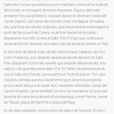
Cabo tres Forcas
que entrava a port realitzant contra ell un total de
dinou trets aconseguint diversos impactes. Alguns dels trets
arribaren fins a la població, causant danys en diverses cases del
carrer Caymó i del carrer de mossèn Cinto Verdaguer. El mateix
dia, una flota de vaixells sollevats, que havia estat bombardejant el
pont del ferrocarril de Colera, va arribar davant de la ciutat, i
dispararen vuit trets contra el
Cabo Tres Forcas
que continuava
amarrat al moll. Aquests dos atacs del dia divuit produïren un ferit.
El vint-i-tres de febrer a les set del matí el creuer
Canarias
obrí foc
sobre Palamós, poc després apareixia davant del port de Sant
Feliu disparant contra els vaixells que estaven allà amarrats: tres
vapors i els guardacostes
Ana
i
V16.
En l’atac resultaria tocat de
nou el
Cabo tres Forcas,
provocant-li un incendi al pont. Tot i que
l’objectiu sembla que era clarament el port, diversos projectils
provocaren danys a la ciutat. Així, resultaren afectades cases del
carrer Hospital, carrer del Mall (on morí un carrabiner al sortir per
la porta de casa seva durant el bombardeig) carrer Pecher, carrer
de Tetuan, plaça de Sant Pere i plaça del Raig.
En els dies següents, se succeïren els atacs de l’aviació. El vint-i-