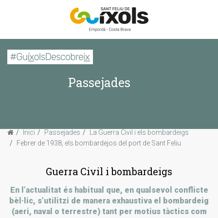
CERCAR
Passejades
Inici
La imatge d'avui
Passejades
Inici
Passejades
La Guerra Civil i els bombardeigs
Febrer de 1938, els bombardejos del port de Sant Feliu
Sabies que...
Guerra Civil i bombardeigs
En l’actualitat és habitual que, en qualsevol conflicte
bèl·lic, s’utilitzi de manera exhaustiva el bombardeig
(aeri, naval o terrestre) tant per motius tàctics com