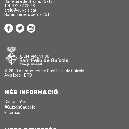
Carretera de Girona, 45-47
Tel. 972 32 25 93
arxiu@guixols.cat
Horari: feiners de 9 a 15 h
© 2020 Ajuntament de Sant Feliu de Guíxols
Avís legal
·
DPD
MÉS INFORMACIÓ
Contacta'ns
#GuíxolsGaudeix
El temps