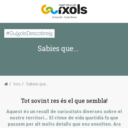
CERCAR
Sabies que...
Inici
La imatge d'avui
Passejades
Inici
Sabies que...
Sabies que...
Tot sovint res és el que sembla!
Aquest és un recull de curiositats diverses sobre el
nostre territori… El ritme de vida quotidià fa que
passem per alt molts detalls que ens envolten. Ara