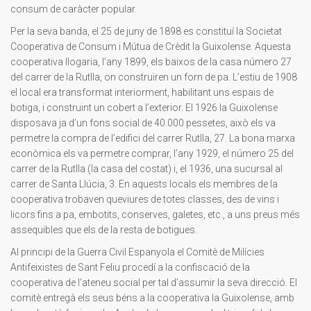
consum de caràcter popular.
Per la seva banda, el 25 de juny de 1898 es constituí la Societat
Cooperativa de Consum i Mútua de Crèdit la Guixolense. Aquesta
cooperativa llogaria, l’any 1899, els baixos de la casa número 27
del carrer de la Rutlla, on construïren un forn de pa. L’estiu de 1908
el local era transformat interiorment, habilitant uns espais de
botiga, i construint un cobert a l’exterior. El 1926 la Guixolense
disposava ja d’un fons social de 40.000 pessetes, això els va
permetre la compra de l’edifici del carrer Rutlla, 27. La bona marxa
econòmica els va permetre comprar, l’any 1929, el número 25 del
carrer de la Rutlla (la casa del costat) i, el 1936, una sucursal al
carrer de Santa Llúcia, 3. En aquests locals els membres de la
cooperativa trobaven queviures de totes classes, des de vins i
licors fins a pa, embotits, conserves, galetes, etc., a uns preus més
assequibles que els de la resta de botigues.
Al principi de la Guerra Civil Espanyola el Comitè de Milícies
Antifeixistes de Sant Feliu procedí a la confiscació de la
cooperativa de l’ateneu social per tal d’assumir la seva direcció. El
comitè entregà els seus béns a la cooperativa la Guixolense, amb