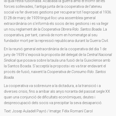
la qual restà fusionada. Acabada la guerra amb el triomf de les
forces sollevades, l’antiga junta de la cooperativa de l’ateneu
social va fer diverses gestions per recuperar tot l’expropiat el 1936.
El 28 de març de 1939 tingué lloc una assemblea general
extraordinària on s’informà els socis de les gestions i es va llegir
un nou reglament
de la Cooperativa Obrera Rdo. Santos Boada
. La
cooperativa, per tant, canvià de nom en homenatge al seu
fundador mort per la repressió republicana durant la Guerra Civil.
En la reunió general extraordinària de la cooperativa del dia 1 de
juny de 1939 s’exposà la proposta del delegat de la
Central Nacional
Sindical
que posava sobre la taula una fusió de la Guixolense amb
la Santos Boada. S’acceptà la proposta i es va tirar endavant el
procés de fusió, naixent la
Cooperativa de Consumo Rdo. Santos
Boada.
La cooperativa va sobreviure a la dictadura, a la transició i a
diverses crisis, fins a arribar als anys noranta del passat segle XX
quan una conjunció de dificultats econòmiques, deutes i
despreocupació dels socis va precipitar la seva desaparició.
Text: Josep Auladell Payró / Imatge: Félix Romaní Carol