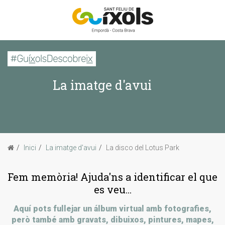
CERCAR
La imatge d'avui
Inici
La imatge d'avui
Passejades
Inici
La imatge d'avui
La disco del Lotus Park
Sabies que...
Fem memòria! Ajuda'ns a identificar el que
es veu...
Aquí pots fullejar un álbum virtual amb fotografies,
però també amb gravats, dibuixos, pintures, mapes,