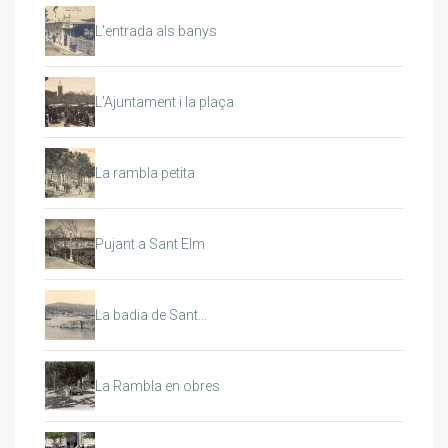
L'entrada als banys
L'Ajuntament i la plaça
La rambla petita
Pujant a Sant Elm
La badia de Sant…
La Rambla en obres