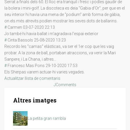
Serrat a finals dels 60. El lloc era tranquil i fresc i podíes gaudir de
la bolera i mini-golf. La discoteca es deia "Gabia d'Or", per que en el
seu interior hi havia una mena de "podium" amb forma de gàbia,
on els més atrevits podíen mostrar les seves dots de ballarins.
#
Carmen
03-07-2020 22:13
Jo també hi havia ballat i m'agradava l'espai exterior
#
Cinta Bassols
25-08-2020 13:23
Recordo les "camas" elásticas, va ser el 1er cop que les vaig
probar. A la zona de ball, portaban atraccions, va venir la Mari
Sanpere, i La Chana, i altres...
#
Francesc Mas Pons
29-10-2020 17:53
Els Sherpas varem actuar-hi varies vegades.
Actualitzar llista de comentaris
JComments
Altres imatges
La petita gran rambla