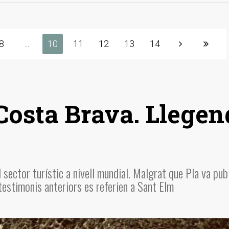
8
...
10
11
12
13
14
 Costa Brava. Llege
 sector turístic a nivell mundial. Malgrat que Pla va pub
 testimonis anteriors es referien a Sant Elm