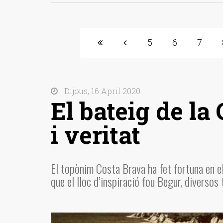
5
6
7
Dijous, 16 April 2020
El bateig de la
i veritat
El topònim Costa Brava ha fet fortuna en el
que el lloc d’inspiració fou Begur, diversos