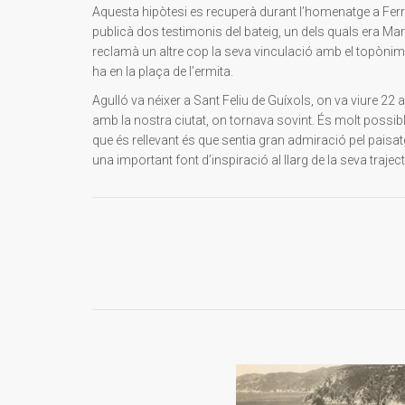
Aquesta hipòtesi es recuperà durant l’homenatge a Ferra
publicà dos testimonis del bateig, un dels quals era Ma
reclamà un altre cop la seva vinculació amb el topònim, 
ha en la plaça de l’ermita.
Agulló va néixer a Sant Feliu de Guíxols, on va viure 22
amb la nostra ciutat, on tornava sovint. És molt possib
que és rellevant és que sentia gran admiració pel paisatg
una important font d’inspiració al llarg de la seva traje