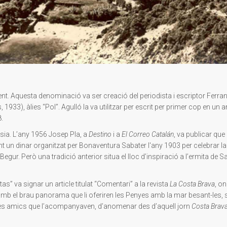
nt. Aquesta denominació va ser creació del periodista i escriptor Ferra
33), àlies “Pol”. Agulló la va utilitzar per escrit per primer cop en un ar
.
rsia. L’any 1956 Josep Pla, a
Destino
i a
El Correo Catalán
, va publicar que
nt un dinar organitzat per Bonaventura Sabater l'any 1903 per celebrar l
 Begur. Però una tradició anterior situa el lloc d’inspiració a l’ermita de S
s” va signar un article titulat “Comentari” a la revista
La Costa Brava
, on
amb el brau panorama que li oferiren les Penyes amb la mar besant-les, s
res amics que l’acompanyaven, d’anomenar des d’aquell jorn
Costa Brav