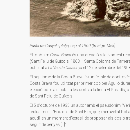
Punta de Canyet i platja, cap al 1960 (Imatge: Meli)
El topònim
Costa Brava
és una creació relativament rece
(Sant Feliu de Guíxols, 1863 – Santa Coloma de Farners, 19
publicat a
La Veu de Catalunya
el 12 de setembre del 1908
El baptisme de la Costa Brava és un fet ple de controvè
Costa Brava fou utilitzat per primer cop per Agulló dura
elecció com a diputat a les corts a la finca El Paradís, a
de Sant Feliu de Guíxols.
El 5 d'octubre de 1935 un autor amb el pseudònim “Verita
textualment: “Fou dalt de Sant Elm, que, meravellat Pol 
acudí, en un moment d’èxtasi, de proposar als dos o t
seguit de penyes [...]”.