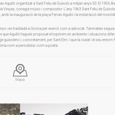
n Agulló organitzat a Sant Feliu de Guíxols a mitjan anys 50. El 1955
Àn
rià Vinyas, conegut músic i compositor. L’any 1963 Sant Feliu de Guíxol
amb la inauguració de la plaça Ferran Agulló i la instal·lació del monòlit
 anys i es traslladà a Girona per exercir com a advocat. Tanmateix seguia
le que Agulló hagués proposat el topònim en ambients i situacions difere
e guixolenc i, concretament, per Sant Elm. I que la ciutat i el seu entorn 
ctòria com a periodista i com a poeta.
Mapa