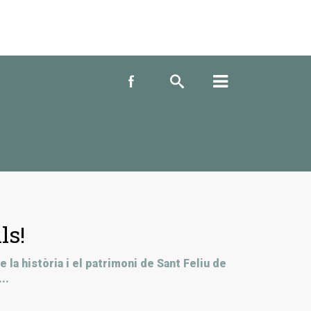
CERCAR
Inici
La imatge d'avui
Passejades
Sabies que...
ls!
la història i el patrimoni de Sant Feliu de
..