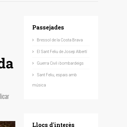
Passejades
Bressol de la Costa Brava
El Sant Feliu de Josep Albertí
nda
Guerra Civil i bombardeigs
Sant Feliu, espais amb
música
licar
Llocs d'interès