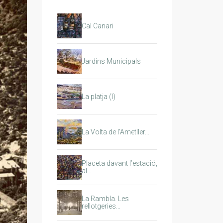
Cal Canari
Jardins Municipals
La platja (I)
La Volta de l’Ametller…
Placeta davant l’estació,
al…
La Rambla. Les
rellotgeries…