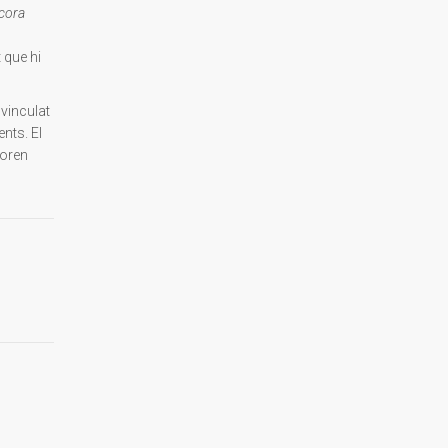
cora
s
 que hi
 vinculat
nts. El
foren