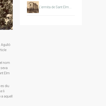
L’ermita de Sant Elm.…
n Agulló
ticle
 el nom
a seva
ant Elm
 es diu
e li
a
a aquell