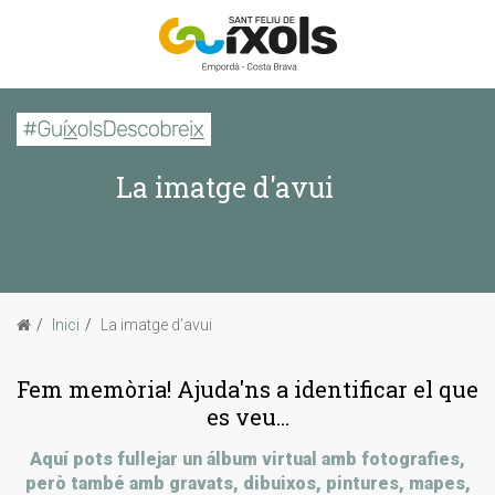
CERCAR
La imatge d'avui
Inici
La imatge d'avui
Passejades
Inici
La imatge d'avui
Sabies que...
Fem memòria! Ajuda'ns a identificar el que
es veu...
Aquí pots fullejar un álbum virtual amb fotografies,
però també amb gravats, dibuixos, pintures, mapes,