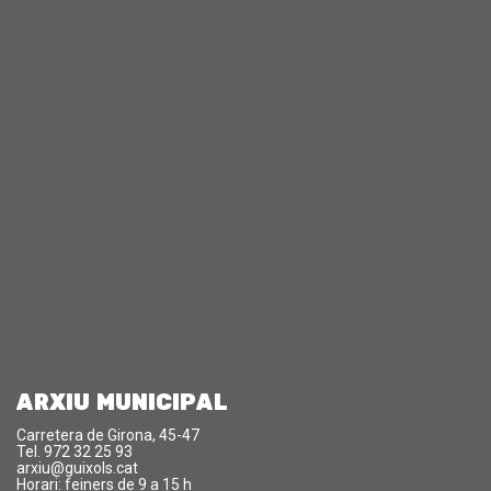
ARXIU MUNICIPAL
Carretera de Girona, 45-47
Tel. 972 32 25 93
arxiu@guixols.cat
Horari: feiners de 9 a 15 h