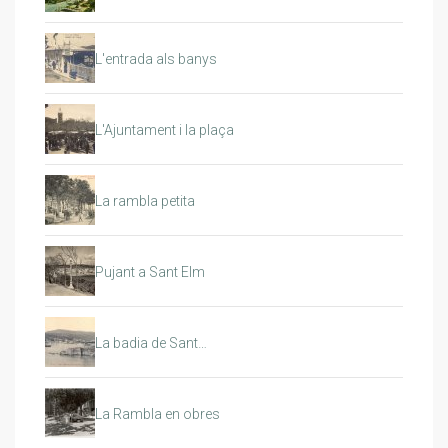
L'entrada als banys
L'Ajuntament i la plaça
La rambla petita
Pujant a Sant Elm
La badia de Sant…
La Rambla en obres