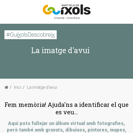
CERCAR
La imatge d'avui
Inici
La imatge d'avui
Passejades
Inici
La imatge d'avui
Sabies que...
Fem memòria! Ajuda'ns a identificar el que
es veu...
Aquí pots fullejar un álbum virtual amb fotografies,
però també amb gravats, dibuixos, pintures, mapes,